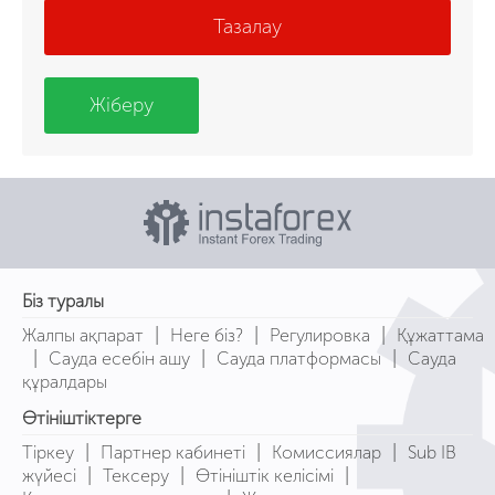
Тазалау
Жіберу
Біз туралы
|
|
|
Жалпы ақпарат
Неге біз?
Регулировка
Құжаттама
|
|
|
Сауда есебін ашу
Сауда платформасы
Сауда
құралдары
Өтініштіктерге
|
|
|
Тіркеу
Партнер кабинеті
Комиссиялар
Sub IB
|
|
|
жүйесі
Тексеру
Өтініштік келісімі