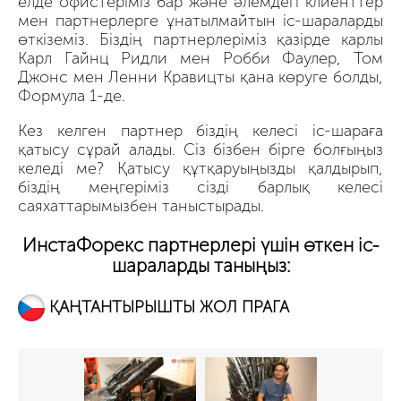
елде офистеріміз бар және әлемдегі клиенттер
мен партнерлерге ұнатылмайтын іс-шараларды
өткіземіз. Біздің партнерлеріміз қазірде карлы
Карл Гайнц Ридли мен Робби Фаулер, Том
Джонс мен Ленни Кравицты қана көруге болды,
Формула 1-де.
Кез келген партнер біздің келесі іс-шараға
қатысу сұрай алады. Сіз бізбен бірге болғыңыз
келеді ме? Қатысу құтқаруыңызды қалдырып,
біздің меңгеріміз сізді барлық келесі
саяхаттарымызбен таныстырады.
ИнстаФорекс партнерлері үшін өткен іс-
шараларды таныңыз:
ҚАҢТАНТЫРЫШТЫ ЖОЛ ПРАГА