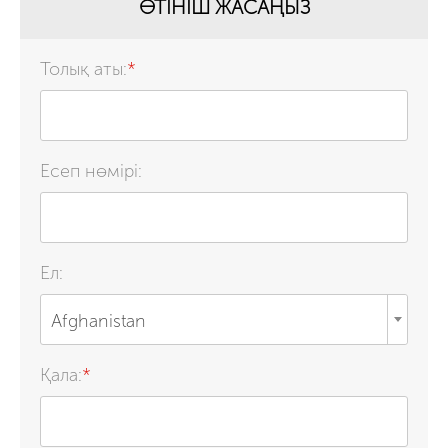
ӨТІНІШ ЖАСАҢЫЗ
Толық аты:
*
Есеп нөмірі:
Ел:
Afghanistan
Қала:
*