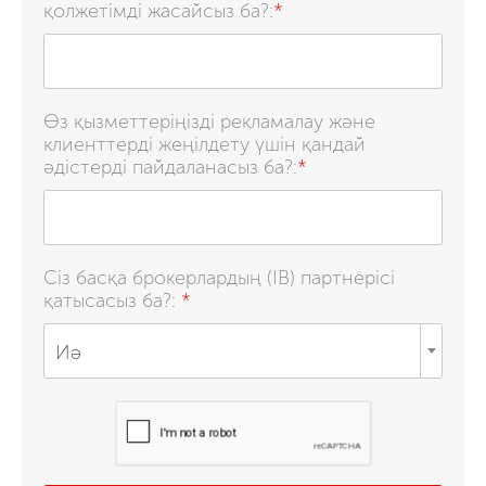
қолжетімді жасайсыз ба?:
*
Өз қызметтеріңізді рекламалау және
клиенттерді жеңілдету үшін қандай
әдістерді пайдаланасыз ба?:
*
Сіз басқа брокерлардың (IB) партнерісі
қатысасыз ба?:
*
Иә