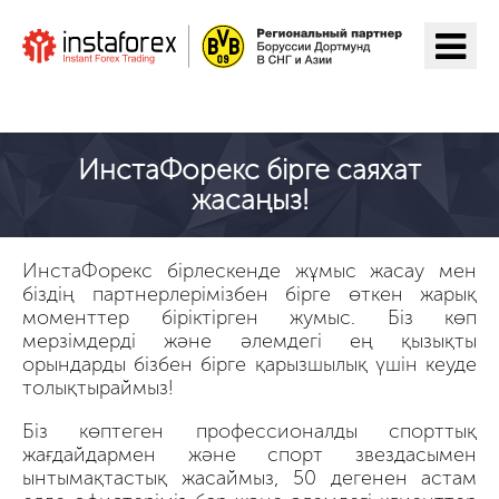
ИнстаФорекс-ге өту
ИнстаФорекс бірге саяхат
жасаңыз!
ИнстаФорекс бірлескенде жұмыс жасау мен
біздің партнерлерімізбен бірге өткен жарық
моменттер біріктірген жумыс. Біз көп
мерзімдерді және әлемдегі ең қызықты
орындарды бізбен бірге қарызшылық үшін кеуде
толықтыраймыз!
Біз көптеген профессионалды спорттық
жағдайдармен және спорт звездасымен
ынтымақтастық жасаймыз, 50 дегенен астам