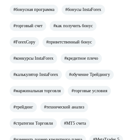
#бонусная программа
#бонусы InstaForex
#торговый счет
#как получить бонус
#ForexCopy
#приветственный бонус
#конкурсы InstaForex
#кредитное плечо
#калькулятор InstaForex
#обучение Трейдингу
#маржинальная торговля
#торговые условия
#трейдинг
#технический анализ
#стратегии Торговли
#МТ5 счета
#изменить размер кредитного плеча
#MetaTrader 5