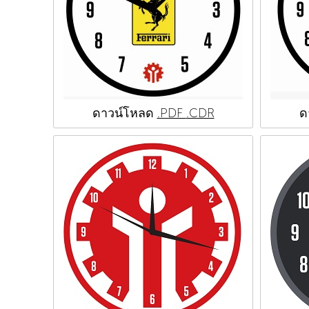
ดาวน์โหลด
.PDF
.CDR
ด