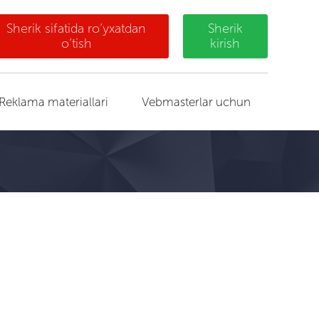
Sherik sifatida ro‘yxatdan
Sherik
o‘tish
kirish
Reklama materiallari
Vebmasterlar uchun