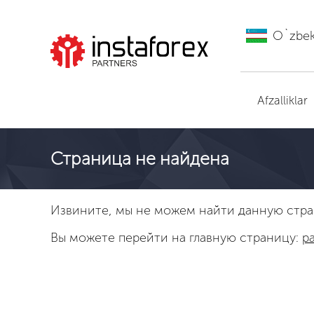
O`zbe
ИнстаФорекс ga
o'tish
Afzalliklar
Страница не найдена
Извините, мы не можем найти данную стра
Вы можете перейти на главную страницу:
pa