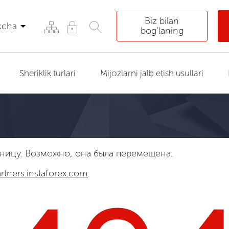
Biz bilan
kcha
bog‘laning
Sheriklik turlari
Mijozlarni jalb etish usullari
ницу. Возможно, она была перемещена.
rtners.instaforex.com
.