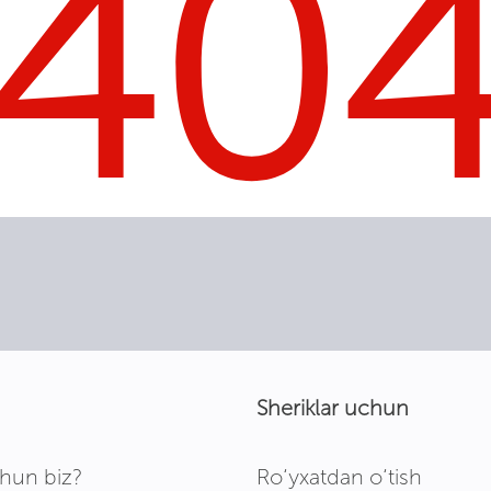
40
Sheriklar uchun
hun biz?
Ro‘yxatdan o‘tish