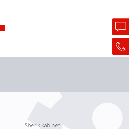
4
Sherik kabinet