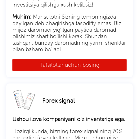
investitsiya qilishga xush kelibsiz!
Muhim:
Mahsulotni Sizning tomoningizda
deyilgan deb chaqirishga tasodifiy emas. Biz
mijoz daromadi yig’ilgan paytida daromad
olishimiz shart bo’lishi kerak. Shundan
tashqari, bunday daromadning yarmi sheriklar
bilan baham bo’ladi.
Tafsilotlar uchun bosing
Forex signal
Ushbu ilova kompaniyani o’z inventariga ega.
Hozirgi kunda, bizning forex signalining 70%
dan ortiqi foyda keltiradi. Mijoz uchun qilish