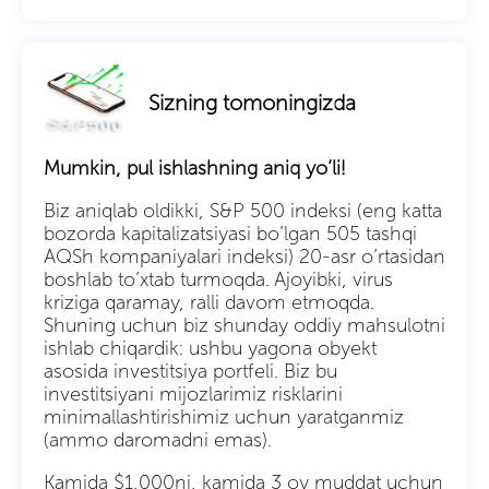
Sizning tomoningizda
Mumkin, pul ishlashning aniq yo’li!
Biz aniqlab oldikki, S&P 500 indeksi (eng katta
bozorda kapitalizatsiyasi bo’lgan 505 tashqi
AQSh kompaniyalari indeksi) 20-asr o’rtasidan
boshlab to’xtab turmoqda. Ajoyibki, virus
kriziga qaramay, ralli davom etmoqda.
Shuning uchun biz shunday oddiy mahsulotni
ishlab chiqardik: ushbu yagona obyekt
asosida investitsiya portfeli. Biz bu
investitsiyani mijozlarimiz risklarini
minimallashtirishimiz uchun yaratganmiz
(ammo daromadni emas).
Kamida $1,000ni, kamida 3 oy muddat uchun