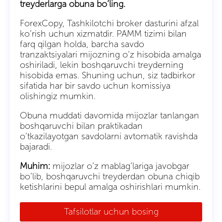
treyderlarga obuna bo’ling.
ForexCopy, Tashkilotchi broker dasturini afzal
ko’rish uchun xizmatdir. PAMM tizimi bilan
farq qilgan holda, barcha savdo
tranzaktsiyalari mijozning o’z hisobida amalga
oshiriladi, lekin boshqaruvchi treyderning
hisobida emas. Shuning uchun, siz tadbirkor
sifatida har bir savdo uchun komissiya
olishingiz mumkin.
Obuna muddati davomida mijozlar tanlangan
boshqaruvchi bilan praktikadan
o’tkazilayotgan savdolarni avtomatik ravishda
bajaradi.
Muhim:
mijozlar o’z mablag’lariga javobgar
bo’lib, boshqaruvchi treyderdan obuna chiqib
ketishlarini bepul amalga oshirishlari mumkin.
Tafsilotlar uchun bosing