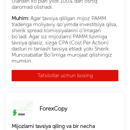
Ulardan ko’plari yillik 100% dan oshiq
daromad olishadi.
Muhim:
Agar tavsiya qililgan mijoz PAMM
traderiga moliyaviy qo’yimda investitsiya qilsa,
sherik spread komissiyalarini o’lmagan
bo’ladi. Agar siz mijozlarni PAMM tizimiga
tavsiya qilasiz, sizga CPA (Cost Per Action)
dasturi ni tanlash tavsiya etiladi yoki Sherik
Munosabatlar Bo’limiga murojaat qilishingiz
mumkin.
Tafsilotlar uchun bosing
ForexCopy
Mijozlarni tavsiya qiling va bir necha