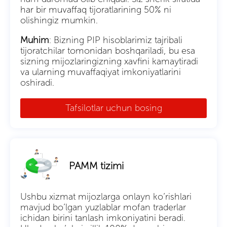
har bir muvaffaq tijoratlarining 50% ni
olishingiz mumkin.
Muhim
: Bizning PIP hisoblarimiz tajribali
tijoratchilar tomonidan boshqariladi, bu esa
sizning mijozlaringizning xavfini kamaytiradi
va ularning muvaffaqiyat imkoniyatlarini
oshiradi.
Tafsilotlar uchun bosing
PAMM tizimi
Ushbu xizmat mijozlarga onlayn ko’rishlari
mavjud bo’lgan yuzlablar mofan traderlar
ichidan birini tanlash imkoniyatini beradi.