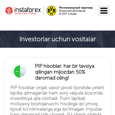
ИнстаФорекс ga o'tish
Investorlar uchun vositalar
PIP hisoblar: har bir tavsiya
qilingan mijozdan 50%
daromad oling!
PIP hisoblar orqali savol-javob tijoratida yetarli
tajriba qilmaganlar ham xorij valyuta bozorida
investitsiya qila olishadi. Pulni tajribali
moliyaviy boshqaruvchi hisobiga qo’ymoq,
tijorat ko’nikmalariga ega bo’lmagan mijozlar
ham daromad olib chiqadi. Siz sherik sifatida