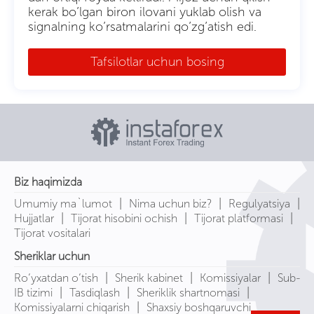
kerak bo’lgan biron ilovani yuklab olish va
signalning ko’rsatmalarini qo’zg’atish edi.
Tafsilotlar uchun bosing
Biz haqimizda
|
|
|
Umumiy ma`lumot
Nima uchun biz?
Regulyatsiya
|
|
|
Hujjatlar
Tijorat hisobini ochish
Tijorat platformasi
Tijorat vositalari
Sheriklar uchun
|
|
|
Ro‘yxatdan o‘tish
Sherik kabinet
Komissiyalar
Sub-
|
|
|
IB tizimi
Tasdiqlash
Sheriklik shartnomasi
|
Komissiyalarni chiqarish
Shaxsiy boshqaruvchi