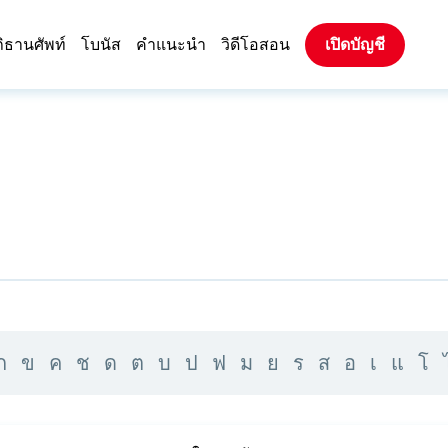
ิธานศัพท์
โบนัส
คำแนะนำ
วิดีโอสอน
เปิดบัญชี
ก
ข
ค
ช
ด
ต
บ
ป
ฟ
ม
ย
ร
ส
อ
เ
แ
โ