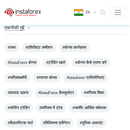
IN
तकनीकी मुद्दें
#जमा
#एफिलिएट कमीशन
#बोनस कार्यक्रम
#InstaForex बोनस
#ट्रेडिंग खाते
#बोनस कैसे प्राप्त करें
#फॉरेक्सकॉपी
#स्वागत बोनस
#instaforex प्रतियोगिताएं
#फ़ायदा उठाना
#InstaForex कैलकुलेटर
#फॉरेक्स शिक्षा
#मार्जिन ट्रेडिंग
#फॉरेक्स में ट्रेड
#समष्टि आर्थिक संकेतक
#कैंडलस्टिक चार्ट
#विलियम्स एलीगेटर
#यूरिका अकाउंट