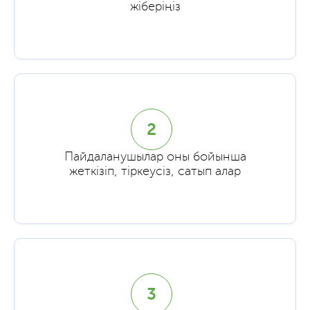
жіберіңіз
2
Пайдаланушылар оны бойынша
жеткізіп, тіркеусіз, сатып алар
3