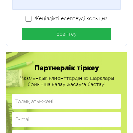
Жеңілдікті есептеуді қосыңыз
Есептеу
Партнерлік тіркеу
Мазмұндық клиенттердің іс-шаралары
бойынша қалау жасауға бастау!