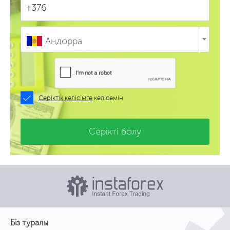
Андорра
Серіктік келісімге
келісемін
Серікті болу
Біз туралы