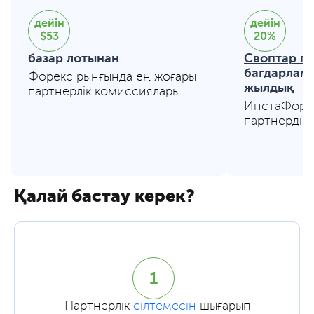
дейін
дейін
$53
20%
базар лотынан
Своптар па
бағдарлам
Форекс рынғында ең жоғары
жылдық
партнерлік комиссиялары
ИнстаФорек
партнердік
Қалай бастау керек?
1
Партнерлік
сілтемесін
шығарып