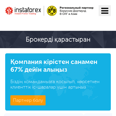
ИнстаФорекс-ге өту
Брокерді қарастыран
Қомпания кірістен санамен
67% дейін алыңыз
Біздің командамызға қосылып, көрсеткен
клиенттік іс-шаралар үшін артыңыз
Партнер болу