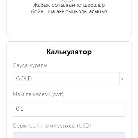
Жабық сотылған іс-шаралар
бойынша ақысыңызды алыңыз
Калькулятор
Сауда құралы
GOLD
Мәміле көлемі (лот)
Серіктестік комиссиясы (USD)