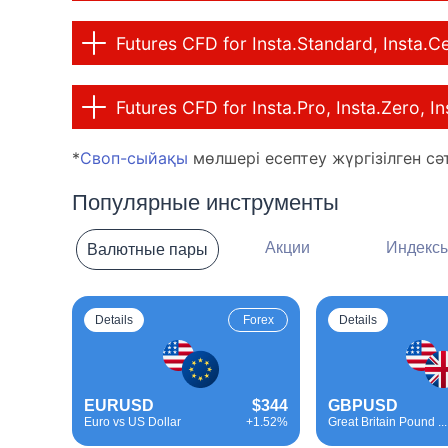
Futures CFD for Insta.Standard, Insta.C
Futures CFD for Insta.Pro, Insta.Zero, 
*
Своп-сыйақы
мөлшері есептеу жүргізілген сәт
Популярные инструменты
Акции
Индекс
Валютные пары
Details
Forex
Details
EURUSD
$344
GBPUSD
Euro vs US Dollar
+1.52%
Great Britain Pound ...