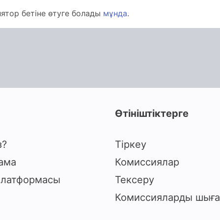
лятор бетіне өтуге болады
мұнда
.
Өтініштіктерге
з?
Тіркеу
ама
Комиссиялар
платформасы
Тексеру
Комиссияларды шыға