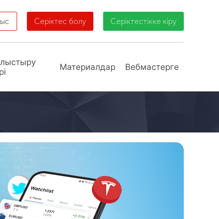
ныс
Серіктес болу
Серіктестікке кіру
алыстыру
Материалдар
Вебмастерге
рі