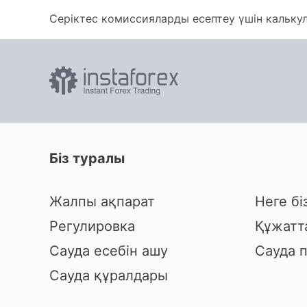
Серіктес комиссияларды есептеу үшін кальку
Біз туралы
Жалпы ақпарат
Неге бі
Регулировка
Құжатт
Сауда есебін ашу
Сауда 
Сауда құралдары