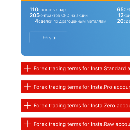
110
65
валютных пар
CF
205
12
контрактов CFD на акции
кр
4
20
сделки по драгоценным металлам
сд
Өту
Forex trading terms for Insta.Standard 
Forex trading terms for Insta.Pro accou
Forex trading terms for Insta.Zero acco
Forex trading terms for Insta.Raw acco