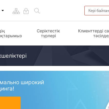
Кері байла
дің
Серіктестік
Клиенттерді с
ықтарымыз
түрлері
тәсілде
шеліктері
имально широкий
инга!