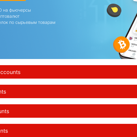
D на фьючерсы
иптовалют
елок по сырьевым товарам
accounts
nts
unts
unts