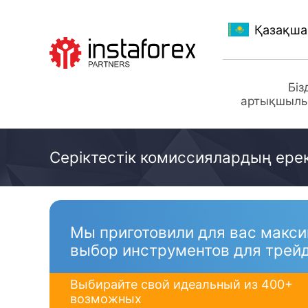
Қазақша
ИнстаФорекс-ге
Біз
өту
артықшыл
Серіктестік комиссиялардың ерек
Мы приготовили для вас макс
выбор инструментов для трейд
Выбирайте свой идеальный из 400+
возможных