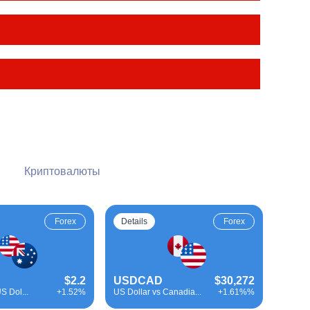
Криптовалюты
Forex
Details
Forex
$2.2
USDCAD
$30,272
S Dol...
+1.52%
US Dollar vs Canadia...
+1.61%%