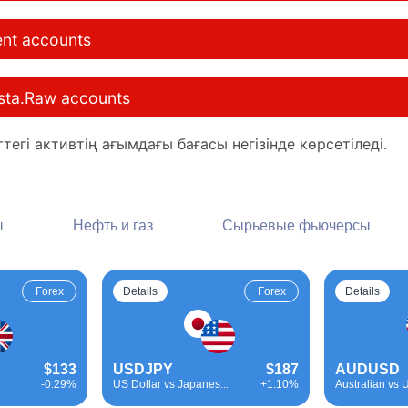
ent accounts
Insta.Raw accounts
тегі активтің ағымдағы бағасы негізінде көрсетіледі.
ы
Нефть и газ
Сырьевые фьючерсы
Forex
Details
Forex
Details
$133
USDJPY
$187
AUDUSD
-0.29%
US Dollar vs Japanes...
+1.10%
Australian vs U